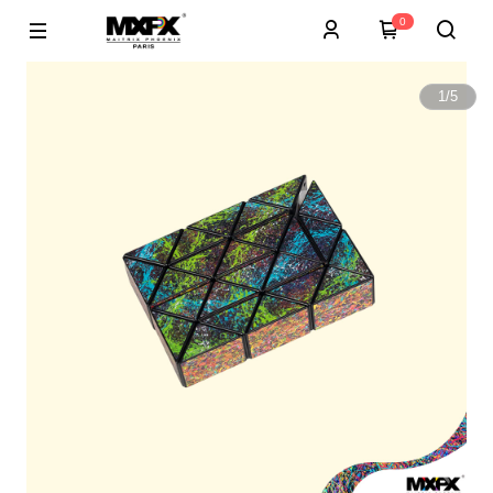
0
1
/
5