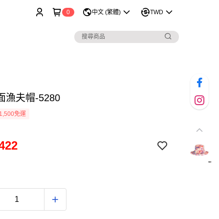
0
中文 (繁體)
TWD
漁夫帽-5280
1,500免運
422