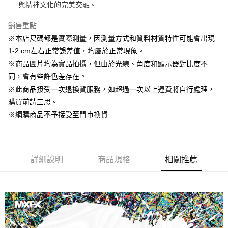
與精神文化的完美交融。
悠遊付
銷售重點
AFTEE先享後付
※本店尺碼都是實際測量，因測量方式和質料材質特性可能會出現
相關說明
1-2 cm左右正常誤差值，均屬於正常現象。
【關於「AFTEE先享後付」】
※商品圖片均為實品拍攝，但由於光線、角度和顯示器對比度不
ATM付款
AFTEE先享後付是「在收到商品之後才付款」的支付方式。 讓您購物簡單
便利好安心！
同，會有些許色差存在。
１．簡單：不需註冊會員、不需綁卡、不需儲值。
※此商品接受一次退換貨服務，如超過一次以上運費將自行處理，
運送方式
２．便利：只要手機號碼，簡訊認證，即可結帳。
購買前請三思。
３．安心：先確認商品／服務後，再付款。
全家取貨付款
※網購商品不予接受至門市換貨
每筆NT$60，滿NT$1,500(含以上)免運費
【「AFTEE先享後付」結帳流程】
１．於結帳方式選擇「AFTEE先享後付」後，將跳轉至「AFTEE先享後付」
7-11取貨付款
結帳頁面，進行簡訊認證並確認金額後，即可完成結帳。
２．訂單成立數日內，您將收到繳費通知簡訊。
每筆NT$60，滿NT$1,500(含以上)免運費
３．收到繳費通知簡訊後14天內，點擊此簡訊中的連結，可透過四大超商／
詳細說明
商品規格
相關推薦
ATM／網路銀行／等多元方式進行付款，方視為交易完成。
宅配
※ 請注意：結帳手續完成當下不需立刻繳費，但若您需要取消訂單，請聯絡
每筆NT$100，滿NT$1,500(含以上)免運費
購買商品的店家。未經商家同意取消之訂單仍視為有效，需透過AFTEE先享
後付繳納相關費用。
※ 交易是否成功請以「AFTEE先享後付 」之結帳頁面顯示為準，若有關於
是否繳費成功／繳費後需取消欲退款等相關疑問，請聯繫「AFTEE先享後付
客戶支援中心」
https://netprotections.freshdesk.com/support/home