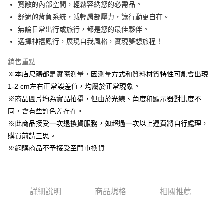
寬敞的內部空間，輕鬆容納您的必需品。
悠遊付
舒適的背負系統，減輕肩部壓力，讓行動更自在。
無論日常出行或旅行，都是您的最佳夥伴。
AFTEE先享後付
選擇神禧鳳行，展現自我風格，實現夢想旅程！
相關說明
【關於「AFTEE先享後付」】
銷售重點
ATM付款
AFTEE先享後付是「在收到商品之後才付款」的支付方式。 讓您購物簡單
便利好安心！
※本店尺碼都是實際測量，因測量方式和質料材質特性可能會出現
１．簡單：不需註冊會員、不需綁卡、不需儲值。
1-2 cm左右正常誤差值，均屬於正常現象。
運送方式
２．便利：只要手機號碼，簡訊認證，即可結帳。
※商品圖片均為實品拍攝，但由於光線、角度和顯示器對比度不
３．安心：先確認商品／服務後，再付款。
全家取貨付款
同，會有些許色差存在。
每筆NT$60，滿NT$1,500(含以上)免運費
【「AFTEE先享後付」結帳流程】
※此商品接受一次退換貨服務，如超過一次以上運費將自行處理，
１．於結帳方式選擇「AFTEE先享後付」後，將跳轉至「AFTEE先享後付」
7-11取貨付款
購買前請三思。
結帳頁面，進行簡訊認證並確認金額後，即可完成結帳。
２．訂單成立數日內，您將收到繳費通知簡訊。
每筆NT$60，滿NT$1,500(含以上)免運費
※網購商品不予接受至門市換貨
３．收到繳費通知簡訊後14天內，點擊此簡訊中的連結，可透過四大超商／
ATM／網路銀行／等多元方式進行付款，方視為交易完成。
宅配
※ 請注意：結帳手續完成當下不需立刻繳費，但若您需要取消訂單，請聯絡
每筆NT$100，滿NT$1,500(含以上)免運費
購買商品的店家。未經商家同意取消之訂單仍視為有效，需透過AFTEE先享
後付繳納相關費用。
詳細說明
商品規格
相關推薦
※ 交易是否成功請以「AFTEE先享後付 」之結帳頁面顯示為準，若有關於
是否繳費成功／繳費後需取消欲退款等相關疑問，請聯繫「AFTEE先享後付
客戶支援中心」
https://netprotections.freshdesk.com/support/home