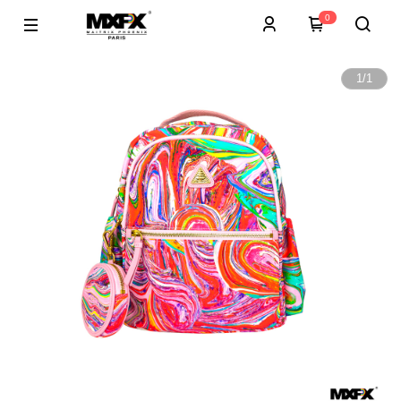
0
1
/
1