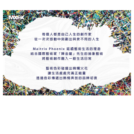
※ 交易是否成功請以「AFTEE先享後付 」之結帳頁面顯示為準，若有關於
是否繳費成功／繳費後需取消欲退款等相關疑問，請聯繫「AFTEE先享後付
客戶支援中心」
https://netprotections.freshdesk.com/support/home
【注意事項】
１．透過由恩沛科技股份有限公司提供之「AFTEE先享後付」服務完成之交
易，需依本服務之必要範圍內提供個人資料，並將交易相關給付款項請求債
權轉讓予恩沛科技股份有限公司。
２．關於個人資料處理事宜，請瀏覽以下網址：
https://aftee.tw/terms/#terms3
３．未成年的使用者請事先徵得法定代理人或監護人之同意方可使用
「AFTEE先享後付」，若未經同意申辦者引起之損失，本公司不負相關責
任。
４．使用「AFTEE先享後付」時，將依據個別帳號之用戶狀況，依本公司即
時審查核予不同之上限額度；若仍有額度不足之情形，本公司將視審查結果
請求用戶進行身份認證。
５．嚴禁一人註冊多個帳號或使用他人資訊註冊。若發現惡意使用之情形，
恩沛科技股份有限公司將有權停止該用戶之使用額度並採取法律行動。