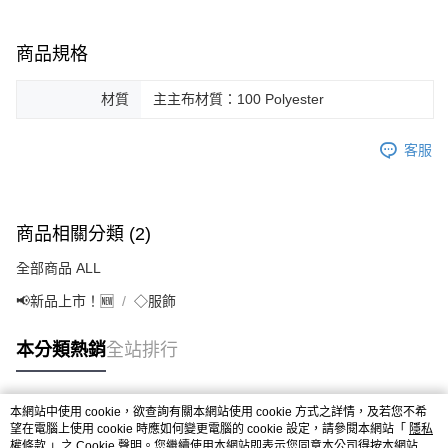
商品規格
材質
主主布材質：100 Polyester
客服
商品相關分類 (2)
全部商品 ALL
📢新品上市！🆕
◇服飾
本分類熱銷
全站排行
本網站中使用 cookie，欲查詢有關本網站使用 cookie 方式之詳情，及若您不希
熱門標籤
望在電腦上使用 cookie 時應如何變更電腦的 cookie 設定，請參閱本網站「
隱私
權條款
」之 Cookie 聲明。您繼續使用本網站即表示您同意本公司得按本網站使