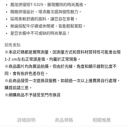
Apple Pay
鳳玹拼接短T-5329，展現獨特的時尚風格。
精緻拼接設計，增添層次感與個性魅力。
街口支付
採用柔軟舒適的面料，讓您自在穿著。
悠遊付
無論搭配牛仔褲或休閒裙，皆能輕鬆駕馭。
是您衣櫥中不可或缺的時尚單品！
AFTEE先享後付
相關說明
銷售重點
【關於「AFTEE先享後付」】
※本店尺碼都是實際測量，因測量方式和質料材質特性可能會出現
ATM付款
AFTEE先享後付是「在收到商品之後才付款」的支付方式。 讓您購物簡單
便利好安心！
1-2 cm左右正常誤差值，均屬於正常現象。
１．簡單：不需註冊會員、不需綁卡、不需儲值。
※商品圖片均為實品拍攝，但由於光線、角度和顯示器對比度不
運送方式
２．便利：只要手機號碼，簡訊認證，即可結帳。
同，會有些許色差存在。
３．安心：先確認商品／服務後，再付款。
全家取貨付款
※此商品接受一次退換貨服務，如超過一次以上運費將自行處理，
每筆NT$60，滿NT$1,500(含以上)免運費
【「AFTEE先享後付」結帳流程】
購買前請三思。
１．於結帳方式選擇「AFTEE先享後付」後，將跳轉至「AFTEE先享後付」
7-11取貨付款
※網購商品不予接受至門市換貨
結帳頁面，進行簡訊認證並確認金額後，即可完成結帳。
２．訂單成立數日內，您將收到繳費通知簡訊。
每筆NT$60，滿NT$1,500(含以上)免運費
３．收到繳費通知簡訊後14天內，點擊此簡訊中的連結，可透過四大超商／
ATM／網路銀行／等多元方式進行付款，方視為交易完成。
宅配
※ 請注意：結帳手續完成當下不需立刻繳費，但若您需要取消訂單，請聯絡
詳細說明
商品規格
相關推薦
每筆NT$100，滿NT$1,500(含以上)免運費
購買商品的店家。未經商家同意取消之訂單仍視為有效，需透過AFTEE先享
後付繳納相關費用。