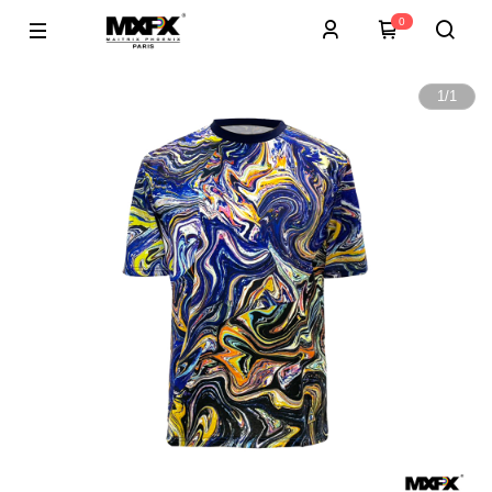
0
1
/
1