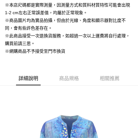
Apple Pay
※本店尺碼都是實際測量，因測量方式和質料材質特性可能會出現
1-2 cm左右正常誤差值，均屬於正常現象。
街口支付
※商品圖片均為實品拍攝，但由於光線、角度和顯示器對比度不
悠遊付
同，會有些許色差存在。
※此商品接受一次退換貨服務，如超過一次以上運費將自行處理，
AFTEE先享後付
購買前請三思。
相關說明
※網購商品不予接受至門市換貨
【關於「AFTEE先享後付」】
ATM付款
AFTEE先享後付是「在收到商品之後才付款」的支付方式。 讓您購物簡單
便利好安心！
１．簡單：不需註冊會員、不需綁卡、不需儲值。
運送方式
２．便利：只要手機號碼，簡訊認證，即可結帳。
詳細說明
商品規格
相關推薦
３．安心：先確認商品／服務後，再付款。
全家取貨付款
每筆NT$60，滿NT$1,500(含以上)免運費
【「AFTEE先享後付」結帳流程】
１．於結帳方式選擇「AFTEE先享後付」後，將跳轉至「AFTEE先享後付」
7-11取貨付款
結帳頁面，進行簡訊認證並確認金額後，即可完成結帳。
２．訂單成立數日內，您將收到繳費通知簡訊。
每筆NT$60，滿NT$1,500(含以上)免運費
３．收到繳費通知簡訊後14天內，點擊此簡訊中的連結，可透過四大超商／
ATM／網路銀行／等多元方式進行付款，方視為交易完成。
宅配
※ 請注意：結帳手續完成當下不需立刻繳費，但若您需要取消訂單，請聯絡
每筆NT$100，滿NT$1,500(含以上)免運費
購買商品的店家。未經商家同意取消之訂單仍視為有效，需透過AFTEE先享
後付繳納相關費用。