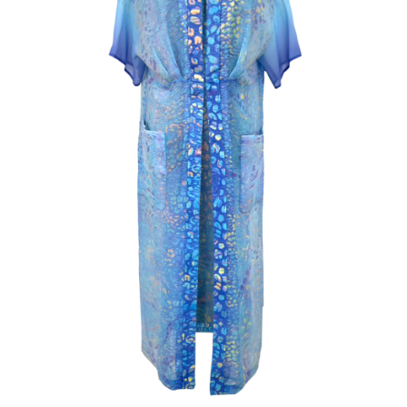
※ 交易是否成功請以「AFTEE先享後付 」之結帳頁面顯示為準，若有關於
是否繳費成功／繳費後需取消欲退款等相關疑問，請聯繫「AFTEE先享後付
客戶支援中心」
https://netprotections.freshdesk.com/support/home
【注意事項】
１．透過由恩沛科技股份有限公司提供之「AFTEE先享後付」服務完成之交
易，需依本服務之必要範圍內提供個人資料，並將交易相關給付款項請求債
權轉讓予恩沛科技股份有限公司。
２．關於個人資料處理事宜，請瀏覽以下網址：
https://aftee.tw/terms/#terms3
３．未成年的使用者請事先徵得法定代理人或監護人之同意方可使用
「AFTEE先享後付」，若未經同意申辦者引起之損失，本公司不負相關責
任。
４．使用「AFTEE先享後付」時，將依據個別帳號之用戶狀況，依本公司即
時審查核予不同之上限額度；若仍有額度不足之情形，本公司將視審查結果
請求用戶進行身份認證。
５．嚴禁一人註冊多個帳號或使用他人資訊註冊。若發現惡意使用之情形，
恩沛科技股份有限公司將有權停止該用戶之使用額度並採取法律行動。