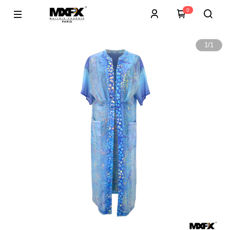
0
1
/
1