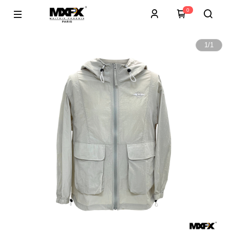
0
1
/
1