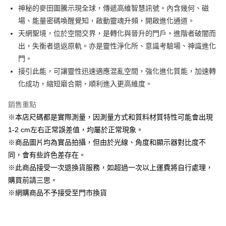
Apple Pay
神秘的麥田圖騰示現全球，傳遞高維智慧訊號。內含幾何、磁
場、能量密碼喚醒覺知，啟動靈魂升頻，開啟進化通道。
街口支付
天網聖境，位於空間交界，是轉化與晉升的門戶。進階者破闇而
悠遊付
出，失衡者退返原軌。亦是靈性淨化所、意識考驗場、神識進化
門。
AFTEE先享後付
接引此能，可讓靈性迅速適應混亂空間，強化進化質能，加速轉
相關說明
化成功，縮短磨合期，順利進入更高維度。
【關於「AFTEE先享後付」】
ATM付款
AFTEE先享後付是「在收到商品之後才付款」的支付方式。 讓您購物簡單
便利好安心！
銷售重點
１．簡單：不需註冊會員、不需綁卡、不需儲值。
※本店尺碼都是實際測量，因測量方式和質料材質特性可能會出現
運送方式
２．便利：只要手機號碼，簡訊認證，即可結帳。
1-2 cm左右正常誤差值，均屬於正常現象。
３．安心：先確認商品／服務後，再付款。
全家取貨付款
※商品圖片均為實品拍攝，但由於光線、角度和顯示器對比度不
每筆NT$60，滿NT$1,500(含以上)免運費
【「AFTEE先享後付」結帳流程】
同，會有些許色差存在。
１．於結帳方式選擇「AFTEE先享後付」後，將跳轉至「AFTEE先享後付」
7-11取貨付款
※此商品接受一次退換貨服務，如超過一次以上運費將自行處理，
結帳頁面，進行簡訊認證並確認金額後，即可完成結帳。
２．訂單成立數日內，您將收到繳費通知簡訊。
每筆NT$60，滿NT$1,500(含以上)免運費
購買前請三思。
３．收到繳費通知簡訊後14天內，點擊此簡訊中的連結，可透過四大超商／
※網購商品不予接受至門市換貨
ATM／網路銀行／等多元方式進行付款，方視為交易完成。
宅配
※ 請注意：結帳手續完成當下不需立刻繳費，但若您需要取消訂單，請聯絡
每筆NT$100，滿NT$1,500(含以上)免運費
購買商品的店家。未經商家同意取消之訂單仍視為有效，需透過AFTEE先享
後付繳納相關費用。