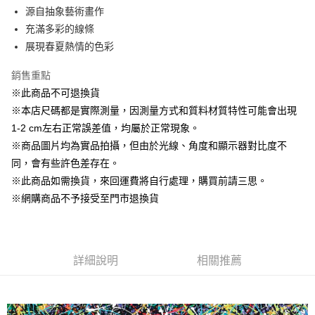
Apple Pay
源自抽象藝術畫作
充滿多彩的線條
街口支付
展現春夏熱情的色彩
悠遊付
銷售重點
AFTEE先享後付
※此商品不可退換貨
相關說明
※本店尺碼都是實際測量，因測量方式和質料材質特性可能會出現
【關於「AFTEE先享後付」】
1-2 cm左右正常誤差值，均屬於正常現象。
ATM付款
AFTEE先享後付是「在收到商品之後才付款」的支付方式。 讓您購物簡單
便利好安心！
※商品圖片均為實品拍攝，但由於光線、角度和顯示器對比度不
１．簡單：不需註冊會員、不需綁卡、不需儲值。
同，會有些許色差存在。
運送方式
２．便利：只要手機號碼，簡訊認證，即可結帳。
※此商品如需換貨，來回運費將自行處理，購買前請三思。
３．安心：先確認商品／服務後，再付款。
全家取貨付款
※網購商品不予接受至門市退換貨
每筆NT$60，滿NT$1,500(含以上)免運費
【「AFTEE先享後付」結帳流程】
１．於結帳方式選擇「AFTEE先享後付」後，將跳轉至「AFTEE先享後付」
7-11取貨付款
結帳頁面，進行簡訊認證並確認金額後，即可完成結帳。
２．訂單成立數日內，您將收到繳費通知簡訊。
每筆NT$60，滿NT$1,500(含以上)免運費
３．收到繳費通知簡訊後14天內，點擊此簡訊中的連結，可透過四大超商／
詳細說明
相關推薦
ATM／網路銀行／等多元方式進行付款，方視為交易完成。
宅配
※ 請注意：結帳手續完成當下不需立刻繳費，但若您需要取消訂單，請聯絡
每筆NT$100，滿NT$1,500(含以上)免運費
購買商品的店家。未經商家同意取消之訂單仍視為有效，需透過AFTEE先享
後付繳納相關費用。