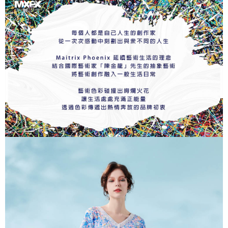
※ 交易是否成功請以「AFTEE先享後付 」之結帳頁面顯示為準，若有關於
是否繳費成功／繳費後需取消欲退款等相關疑問，請聯繫「AFTEE先享後付
客戶支援中心」
https://netprotections.freshdesk.com/support/home
【注意事項】
１．透過由恩沛科技股份有限公司提供之「AFTEE先享後付」服務完成之交
易，需依本服務之必要範圍內提供個人資料，並將交易相關給付款項請求債
權轉讓予恩沛科技股份有限公司。
２．關於個人資料處理事宜，請瀏覽以下網址：
https://aftee.tw/terms/#terms3
３．未成年的使用者請事先徵得法定代理人或監護人之同意方可使用
「AFTEE先享後付」，若未經同意申辦者引起之損失，本公司不負相關責
任。
４．使用「AFTEE先享後付」時，將依據個別帳號之用戶狀況，依本公司即
時審查核予不同之上限額度；若仍有額度不足之情形，本公司將視審查結果
請求用戶進行身份認證。
５．嚴禁一人註冊多個帳號或使用他人資訊註冊。若發現惡意使用之情形，
恩沛科技股份有限公司將有權停止該用戶之使用額度並採取法律行動。