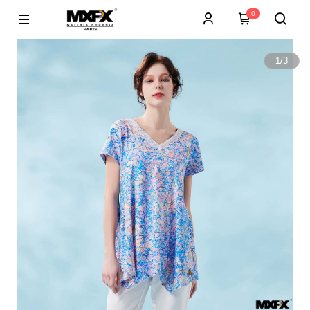
0
1
/
3