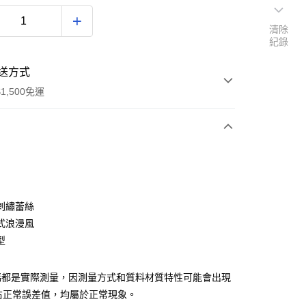
清除
紀錄
送方式
1,500免運
次付款
付款
刺繡蕾絲
式浪漫風
型
碼都是實際測量，因測量方式和質料材質特性可能會出現
m左右正常誤差值，均屬於正常現象。
享後付