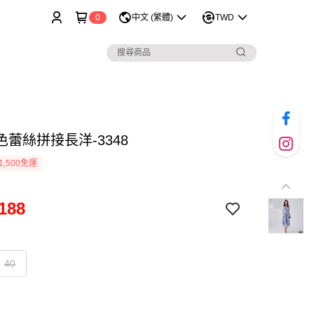
0
中文 (繁體)
TWD
蕾絲拼接長洋-3348
1,500免運
188
40