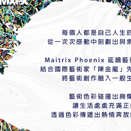
求債權轉
２．關於
https://aft
３．未成
「AFTE
任。
４．使用「
即時審查
結果請求
５．嚴禁
形，恩沛
動。