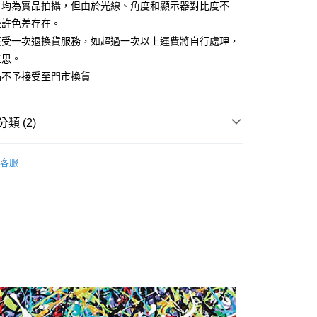
片均為實品拍攝，但由於光線、角度和顯示器對比度不
些許色差存在。
FTEE先享後付」】
接受一次退換貨服務，如超過一次以上運費將自行處理，
先享後付是「在收到商品之後才付款」的支付方式。 讓您購物簡單
心！
三思。
：不需註冊會員、不需綁卡、不需儲值。
品不予接受至門市換貨
：只要手機號碼，簡訊認證，即可結帳。
：先確認商品／服務後，再付款。
付款
EE先享後付」結帳流程】
類 (2)
0，滿NT$1,500(含以上)免運費
方式選擇「AFTEE先享後付」後，將跳轉至「AFTEE先享後
頁面，進行簡訊認證並確認金額後，即可完成結帳。
LL
付款
成立數日內，您將收到繳費通知簡訊。
客服
費通知簡訊後14天內，點擊此簡訊中的連結，可透過四大超商
Clothes
◆洋裝 Dress
0，滿NT$1,500(含以上)免運費
網路銀行／等多元方式進行付款，方視為交易完成。
：結帳手續完成當下不需立刻繳費，但若您需要取消訂單，請聯
的店家。未經商家同意取消之訂單仍視為有效，需透過AFTEE
繳納相關費用。
00，滿NT$1,500(含以上)免運費
否成功請以「AFTEE先享後付 」之結帳頁面顯示為準，若有關於
功／繳費後需取消欲退款等相關疑問，請聯繫「AFTEE先享後
援中心」
https://netprotections.freshdesk.com/support/home
項】
恩沛科技股份有限公司提供之「AFTEE先享後付」服務完成之
依本服務之必要範圍內提供個人資料，並將交易相關給付款項請