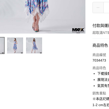
付款與運
超取滿NT$
付款方式
商品特色
信用卡一
商品編號
7034473
超商取貨
商品特色
LINE Pay
下襬接
展現法
Apple Pay
氣質有
街口支付
銷售重點
※本店尺
悠遊付
1-2 c
AFTEE先