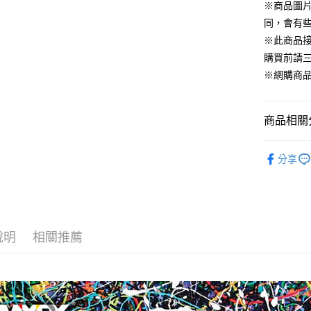
※商品圖
相關說明
同，會有
【關於「A
ATM付款
※此商品
AFTEE
便利好安
購買前請
１．簡單
※網購商
２．便利
運送方式
３．安心
全家取貨
【「AFT
商品相關分
每筆NT$6
１．於結帳
付」結帳
全部商品 A
7-11取貨
２．訂單
分享
３．收到繳
🔸女性服飾 
每筆NT$6
／ATM／
※ 請注意
宅配
絡購買商品
先享後付
每筆NT$1
※ 交易是
說明
相關推薦
是否繳費成
付客戶支
【注意事
１．透過由
交易，需