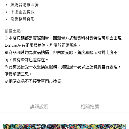
Apple Pay
繽紛曼陀羅圖騰
下擺圓弧剪綵
街口支付
修飾整體身形
悠遊付
銷售重點
AFTEE先享後付
※本店尺碼都是實際測量，因測量方式和質料材質特性可能會出現
相關說明
1-2 cm左右正常誤差值，均屬於正常現象。
【關於「AFTEE先享後付」】
※商品圖片均為實品拍攝，但由於光線、角度和顯示器對比度不
ATM付款
AFTEE先享後付是「在收到商品之後才付款」的支付方式。 讓您購物簡單
便利好安心！
同，會有些許色差存在。
１．簡單：不需註冊會員、不需綁卡、不需儲值。
※此商品接受一次退換貨服務，如超過一次以上運費將自行處理，
運送方式
２．便利：只要手機號碼，簡訊認證，即可結帳。
購買前請三思。
３．安心：先確認商品／服務後，再付款。
全家取貨付款
※網購商品不予接受至門市換貨
每筆NT$60，滿NT$1,500(含以上)免運費
【「AFTEE先享後付」結帳流程】
１．於結帳方式選擇「AFTEE先享後付」後，將跳轉至「AFTEE先享後付」
7-11取貨付款
結帳頁面，進行簡訊認證並確認金額後，即可完成結帳。
２．訂單成立數日內，您將收到繳費通知簡訊。
每筆NT$60，滿NT$1,500(含以上)免運費
３．收到繳費通知簡訊後14天內，點擊此簡訊中的連結，可透過四大超商／
詳細說明
相關推薦
ATM／網路銀行／等多元方式進行付款，方視為交易完成。
宅配
※ 請注意：結帳手續完成當下不需立刻繳費，但若您需要取消訂單，請聯絡
每筆NT$100，滿NT$1,500(含以上)免運費
購買商品的店家。未經商家同意取消之訂單仍視為有效，需透過AFTEE先享
後付繳納相關費用。