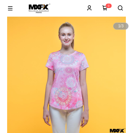
0
1
/
3