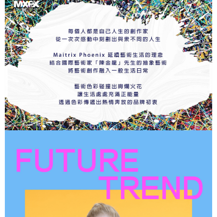
※ 交易是否成功請以「AFTEE先享後付 」之結帳頁面顯示為準，若有關於
是否繳費成功／繳費後需取消欲退款等相關疑問，請聯繫「AFTEE先享後付
客戶支援中心」
https://netprotections.freshdesk.com/support/home
【注意事項】
１．透過由恩沛科技股份有限公司提供之「AFTEE先享後付」服務完成之交
易，需依本服務之必要範圍內提供個人資料，並將交易相關給付款項請求債
權轉讓予恩沛科技股份有限公司。
２．關於個人資料處理事宜，請瀏覽以下網址：
https://aftee.tw/terms/#terms3
３．未成年的使用者請事先徵得法定代理人或監護人之同意方可使用
「AFTEE先享後付」，若未經同意申辦者引起之損失，本公司不負相關責
任。
４．使用「AFTEE先享後付」時，將依據個別帳號之用戶狀況，依本公司即
時審查核予不同之上限額度；若仍有額度不足之情形，本公司將視審查結果
請求用戶進行身份認證。
５．嚴禁一人註冊多個帳號或使用他人資訊註冊。若發現惡意使用之情形，
恩沛科技股份有限公司將有權停止該用戶之使用額度並採取法律行動。