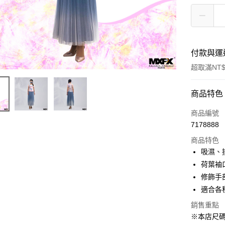
付款與運
超取滿NT$
付款方式
商品特色
信用卡一
商品編號
7178888
超商取貨
商品特色
LINE Pay
吸濕、
荷葉袖
Apple Pay
修飾手
街口支付
適合各
悠遊付
銷售重點
※本店尺
AFTEE先