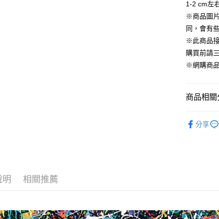
1-2 c
相關說明
※商品圖
【關於「A
ATM付款
同，會有
AFTEE
便利好安
※此商品
１．簡單
購買前請
２．便利
運送方式
３．安心
※網購商
全家取貨
【「AFT
每筆NT$6
１．於結帳
商品相關分
付」結帳
7-11取貨
２．訂單
全部商品 A
３．收到繳
每筆NT$6
分享
／ATM／
🔸女性服飾 
※ 請注意
宅配
絡購買商品
先享後付
每筆NT$1
※ 交易是
是否繳費成
付客戶支
說明
相關推薦
【注意事
１．透過由
交易，需