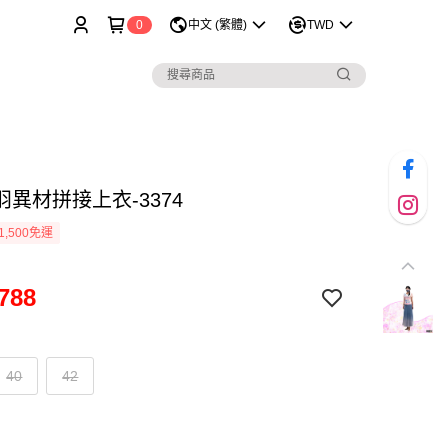
0
中文 (繁體)
TWD
異材拼接上衣-3374
1,500免運
788
40
42