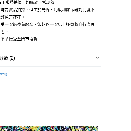
m左右正常誤差值，均屬於正常現象。
片均為實品拍攝，但由於光線、角度和顯示器對比度不
FTEE先享後付」】
些許色差存在。
先享後付是「在收到商品之後才付款」的支付方式。 讓您購物簡單
心！
接受一次退換貨服務，如超過一次以上運費將自行處理，
：不需註冊會員、不需綁卡、不需儲值。
三思。
：只要手機號碼，簡訊認證，即可結帳。
：先確認商品／服務後，再付款。
品不予接受至門市換貨
付款
EE先享後付」結帳流程】
0，滿NT$1,500(含以上)免運費
方式選擇「AFTEE先享後付」後，將跳轉至「AFTEE先享後
類 (2)
頁面，進行簡訊認證並確認金額後，即可完成結帳。
付款
成立數日內，您將收到繳費通知簡訊。
LL
費通知簡訊後14天內，點擊此簡訊中的連結，可透過四大超商
0，滿NT$1,500(含以上)免運費
客服
網路銀行／等多元方式進行付款，方視為交易完成。
Clothes
◆短袖 Short Sleeve
：結帳手續完成當下不需立刻繳費，但若您需要取消訂單，請聯
的店家。未經商家同意取消之訂單仍視為有效，需透過AFTEE
繳納相關費用。
00，滿NT$1,500(含以上)免運費
否成功請以「AFTEE先享後付 」之結帳頁面顯示為準，若有關於
功／繳費後需取消欲退款等相關疑問，請聯繫「AFTEE先享後
援中心」
https://netprotections.freshdesk.com/support/home
項】
恩沛科技股份有限公司提供之「AFTEE先享後付」服務完成之
依本服務之必要範圍內提供個人資料，並將交易相關給付款項請