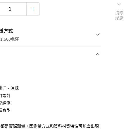
清除
紀錄
送方式
1,500免運
次付款
付款
排汗、涼感
口設計
部線條
種身型
碼都是實際測量，因測量方式和質料材質特性可能會出現
享後付