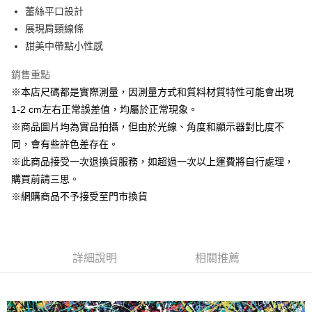
Apple Pay
蕾絲平口設計
展現肩頸線條
街口支付
甜美中帶點小性感
悠遊付
銷售重點
AFTEE先享後付
※本店尺碼都是實際測量，因測量方式和質料材質特性可能會出現
相關說明
1-2 cm左右正常誤差值，均屬於正常現象。
【關於「AFTEE先享後付」】
※商品圖片均為實品拍攝，但由於光線、角度和顯示器對比度不
ATM付款
AFTEE先享後付是「在收到商品之後才付款」的支付方式。 讓您購物簡單
便利好安心！
同，會有些許色差存在。
１．簡單：不需註冊會員、不需綁卡、不需儲值。
※此商品接受一次退換貨服務，如超過一次以上運費將自行處理，
運送方式
２．便利：只要手機號碼，簡訊認證，即可結帳。
購買前請三思。
３．安心：先確認商品／服務後，再付款。
全家取貨付款
※網購商品不予接受至門市換貨
每筆NT$60，滿NT$1,500(含以上)免運費
【「AFTEE先享後付」結帳流程】
１．於結帳方式選擇「AFTEE先享後付」後，將跳轉至「AFTEE先享後付」
7-11取貨付款
結帳頁面，進行簡訊認證並確認金額後，即可完成結帳。
２．訂單成立數日內，您將收到繳費通知簡訊。
每筆NT$60，滿NT$1,500(含以上)免運費
３．收到繳費通知簡訊後14天內，點擊此簡訊中的連結，可透過四大超商／
詳細說明
相關推薦
ATM／網路銀行／等多元方式進行付款，方視為交易完成。
宅配
※ 請注意：結帳手續完成當下不需立刻繳費，但若您需要取消訂單，請聯絡
每筆NT$100，滿NT$1,500(含以上)免運費
購買商品的店家。未經商家同意取消之訂單仍視為有效，需透過AFTEE先享
後付繳納相關費用。