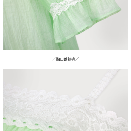
／胸口蕾絲邊／