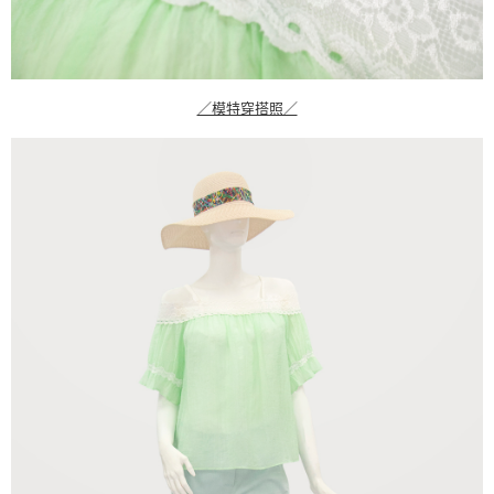
／模特穿搭照／