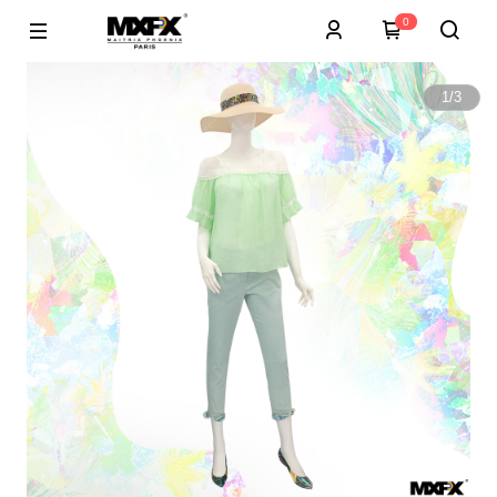
0
1
/
3