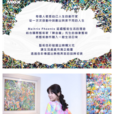
※ 交易是否成功請以「AFTEE先享後付 」之結帳頁面顯示為準，若有關於
是否繳費成功／繳費後需取消欲退款等相關疑問，請聯繫「AFTEE先享後付
客戶支援中心」
https://netprotections.freshdesk.com/support/home
【注意事項】
１．透過由恩沛科技股份有限公司提供之「AFTEE先享後付」服務完成之交
易，需依本服務之必要範圍內提供個人資料，並將交易相關給付款項請求債
權轉讓予恩沛科技股份有限公司。
２．關於個人資料處理事宜，請瀏覽以下網址：
https://aftee.tw/terms/#terms3
３．未成年的使用者請事先徵得法定代理人或監護人之同意方可使用
「AFTEE先享後付」，若未經同意申辦者引起之損失，本公司不負相關責
任。
４．使用「AFTEE先享後付」時，將依據個別帳號之用戶狀況，依本公司即
時審查核予不同之上限額度；若仍有額度不足之情形，本公司將視審查結果
請求用戶進行身份認證。
５．嚴禁一人註冊多個帳號或使用他人資訊註冊。若發現惡意使用之情形，
恩沛科技股份有限公司將有權停止該用戶之使用額度並採取法律行動。