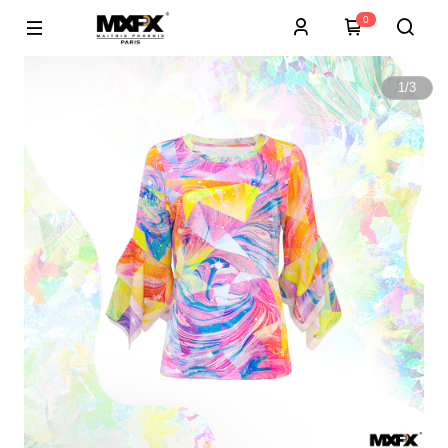
0
1
/
3