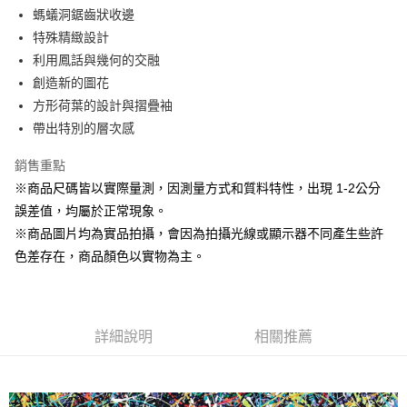
Apple Pay
螞蟻洞鋸齒狀收邊
特殊精緻設計
街口支付
利用鳳話與幾何的交融
悠遊付
創造新的圖花
方形荷葉的設計與摺疊袖
AFTEE先享後付
帶出特別的層次感
相關說明
【關於「AFTEE先享後付」】
銷售重點
ATM付款
AFTEE先享後付是「在收到商品之後才付款」的支付方式。 讓您購物簡單
便利好安心！
※商品尺碼皆以實際量測，因測量方式和質料特性，出現 1-2公分
１．簡單：不需註冊會員、不需綁卡、不需儲值。
誤差值，均屬於正常現象。
運送方式
２．便利：只要手機號碼，簡訊認證，即可結帳。
※商品圖片均為實品拍攝，會因為拍攝光線或顯示器不同產生些許
３．安心：先確認商品／服務後，再付款。
全家取貨付款
色差存在，商品顏色以實物為主。
每筆NT$60，滿NT$1,500(含以上)免運費
【「AFTEE先享後付」結帳流程】
１．於結帳方式選擇「AFTEE先享後付」後，將跳轉至「AFTEE先享後付」
7-11取貨付款
結帳頁面，進行簡訊認證並確認金額後，即可完成結帳。
２．訂單成立數日內，您將收到繳費通知簡訊。
每筆NT$60，滿NT$1,500(含以上)免運費
３．收到繳費通知簡訊後14天內，點擊此簡訊中的連結，可透過四大超商／
詳細說明
相關推薦
ATM／網路銀行／等多元方式進行付款，方視為交易完成。
宅配
※ 請注意：結帳手續完成當下不需立刻繳費，但若您需要取消訂單，請聯絡
每筆NT$100，滿NT$1,500(含以上)免運費
購買商品的店家。未經商家同意取消之訂單仍視為有效，需透過AFTEE先享
後付繳納相關費用。