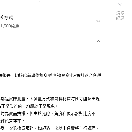
清除
送方式
紀錄
1,500免運
次付款
付款
短後長，切接線前導修飾身型,側邊開岔小A設計適合各種
碼都是實際測量，因測量方式和質料材質特性可能會出現
m左右正常誤差值，均屬於正常現象。
片均為實品拍攝，但由於光線、角度和顯示器對比度不
享後付
些許色差存在。
接受一次退換貨服務，如超過一次以上運費將自行處理，
FTEE先享後付」】