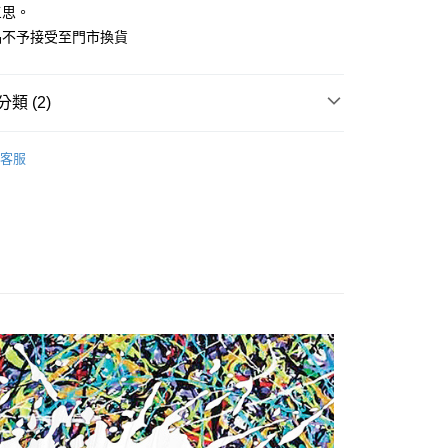
三思。
先享後付是「在收到商品之後才付款」的支付方式。 讓您購物簡單
心！
品不予接受至門市換貨
：不需註冊會員、不需綁卡、不需儲值。
：只要手機號碼，簡訊認證，即可結帳。
：先確認商品／服務後，再付款。
類 (2)
付款
EE先享後付」結帳流程】
0，滿NT$1,500(含以上)免運費
方式選擇「AFTEE先享後付」後，將跳轉至「AFTEE先享後
LL
頁面，進行簡訊認證並確認金額後，即可完成結帳。
客服
付款
Clothes
成立數日內，您將收到繳費通知簡訊。
◆短袖 Short Sleeve
費通知簡訊後14天內，點擊此簡訊中的連結，可透過四大超商
0，滿NT$1,500(含以上)免運費
網路銀行／等多元方式進行付款，方視為交易完成。
：結帳手續完成當下不需立刻繳費，但若您需要取消訂單，請聯
的店家。未經商家同意取消之訂單仍視為有效，需透過AFTEE
繳納相關費用。
00，滿NT$1,500(含以上)免運費
否成功請以「AFTEE先享後付 」之結帳頁面顯示為準，若有關於
功／繳費後需取消欲退款等相關疑問，請聯繫「AFTEE先享後
援中心」
https://netprotections.freshdesk.com/support/home
項】
恩沛科技股份有限公司提供之「AFTEE先享後付」服務完成之
依本服務之必要範圍內提供個人資料，並將交易相關給付款項請
讓予恩沛科技股份有限公司。
個人資料處理事宜，請瀏覽以下網址：
ee.tw/terms/#terms3