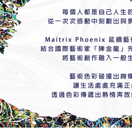
３．未成
「AFTE
任。
４．使用「
即時審查
結果請求
５．嚴禁
形，恩沛
動。