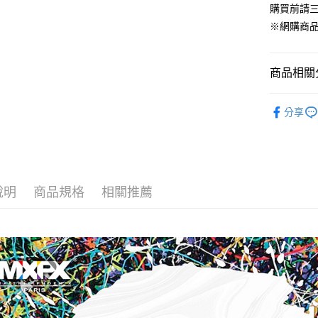
ATM付款
購買前請
AFTEE
便利好安
※網購商
１．簡單
２．便利
運送方式
３．安心
商品相關分
全家取貨
【「AFT
每筆NT$6
１．於結帳
全部商品 A
付」結帳
分享
7-11取貨
🔸女性服飾 
２．訂單
３．收到繳
每筆NT$6
／ATM／
※ 請注意
宅配
絡購買商品
先享後付
每筆NT$1
說明
商品規格
相關推薦
※ 交易是
是否繳費成
付客戶支
【注意事
１．透過由
交易，需
求債權轉
２．關於
https://aft