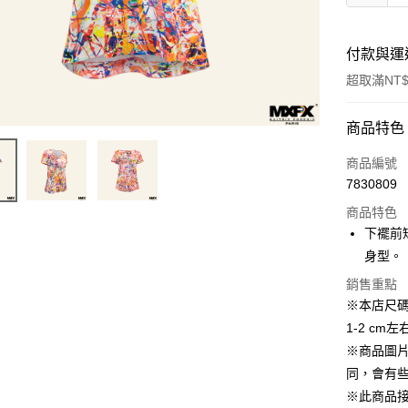
付款與運
超取滿NT$
付款方式
商品特色
信用卡一
商品編號
7830809
超商取貨
商品特色
LINE Pay
下襬前
身型。
Apple Pay
銷售重點
街口支付
※本店尺
1-2 c
悠遊付
※商品圖
AFTEE先
同，會有
相關說明
※此商品
【關於「A