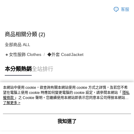
客服
商品相關分類 (2)
全部商品 ALL
🔸女性服飾 Clothes
◆外套 Coat/Jacket
本分類熱銷
全站排行
本網站中使用 cookie，欲查詢有關本網站使用 cookie 方式之詳情，及若您不希
熱門標籤
望在電腦上使用 cookie 時應如何變更電腦的 cookie 設定，請參閱本網站「
隱私
權條款
」之 Cookie 聲明。您繼續使用本網站即表示您同意本公司得按本網站使
用條款之 Cookie 聲明使用 cookie。
了解更多 >
我知道了