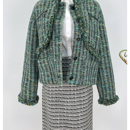
※ 交易是否成功請以「AFTEE先享後付 」之結帳頁面顯示為準，若有關於
是否繳費成功／繳費後需取消欲退款等相關疑問，請聯繫「AFTEE先享後付
客戶支援中心」
https://netprotections.freshdesk.com/support/home
【注意事項】
１．透過由恩沛科技股份有限公司提供之「AFTEE先享後付」服務完成之交
易，需依本服務之必要範圍內提供個人資料，並將交易相關給付款項請求債
權轉讓予恩沛科技股份有限公司。
２．關於個人資料處理事宜，請瀏覽以下網址：
https://aftee.tw/terms/#terms3
３．未成年的使用者請事先徵得法定代理人或監護人之同意方可使用
「AFTEE先享後付」，若未經同意申辦者引起之損失，本公司不負相關責
任。
４．使用「AFTEE先享後付」時，將依據個別帳號之用戶狀況，依本公司即
時審查核予不同之上限額度；若仍有額度不足之情形，本公司將視審查結果
請求用戶進行身份認證。
５．嚴禁一人註冊多個帳號或使用他人資訊註冊。若發現惡意使用之情形，
恩沛科技股份有限公司將有權停止該用戶之使用額度並採取法律行動。