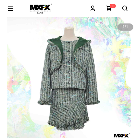
0
1
/
1