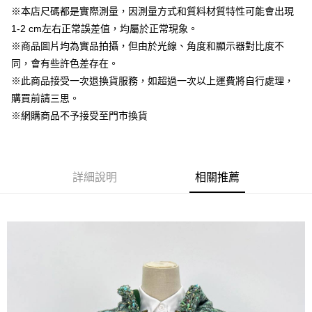
Apple Pay
※本店尺碼都是實際測量，因測量方式和質料材質特性可能會出現
1-2 cm左右正常誤差值，均屬於正常現象。
街口支付
※商品圖片均為實品拍攝，但由於光線、角度和顯示器對比度不
悠遊付
同，會有些許色差存在。
※此商品接受一次退換貨服務，如超過一次以上運費將自行處理，
AFTEE先享後付
購買前請三思。
相關說明
※網購商品不予接受至門市換貨
【關於「AFTEE先享後付」】
ATM付款
AFTEE先享後付是「在收到商品之後才付款」的支付方式。 讓您購物簡單
便利好安心！
１．簡單：不需註冊會員、不需綁卡、不需儲值。
運送方式
２．便利：只要手機號碼，簡訊認證，即可結帳。
詳細說明
相關推薦
３．安心：先確認商品／服務後，再付款。
全家取貨付款
每筆NT$60，滿NT$1,500(含以上)免運費
【「AFTEE先享後付」結帳流程】
１．於結帳方式選擇「AFTEE先享後付」後，將跳轉至「AFTEE先享後付」
7-11取貨付款
結帳頁面，進行簡訊認證並確認金額後，即可完成結帳。
２．訂單成立數日內，您將收到繳費通知簡訊。
每筆NT$60，滿NT$1,500(含以上)免運費
３．收到繳費通知簡訊後14天內，點擊此簡訊中的連結，可透過四大超商／
ATM／網路銀行／等多元方式進行付款，方視為交易完成。
宅配
※ 請注意：結帳手續完成當下不需立刻繳費，但若您需要取消訂單，請聯絡
每筆NT$100，滿NT$1,500(含以上)免運費
購買商品的店家。未經商家同意取消之訂單仍視為有效，需透過AFTEE先享
後付繳納相關費用。