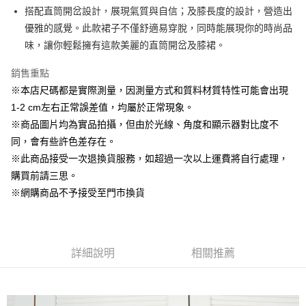
Apple Pay
搭配直筒開岔設計，展現氣質與自信；及膝長度的設計，營造出
優雅的感覺。此款裙子不僅舒適易穿脫，同時能展現你的時尚品
街口支付
味，讓你輕鬆擁有這款美麗的直筒開岔及膝裙。
悠遊付
銷售重點
AFTEE先享後付
※本店尺碼都是實際測量，因測量方式和質料材質特性可能會出現
相關說明
1-2 cm左右正常誤差值，均屬於正常現象。
【關於「AFTEE先享後付」】
※商品圖片均為實品拍攝，但由於光線、角度和顯示器對比度不
ATM付款
AFTEE先享後付是「在收到商品之後才付款」的支付方式。 讓您購物簡單
便利好安心！
同，會有些許色差存在。
１．簡單：不需註冊會員、不需綁卡、不需儲值。
※此商品接受一次退換貨服務，如超過一次以上運費將自行處理，
運送方式
２．便利：只要手機號碼，簡訊認證，即可結帳。
購買前請三思。
３．安心：先確認商品／服務後，再付款。
全家取貨付款
※網購商品不予接受至門市換貨
每筆NT$60，滿NT$1,500(含以上)免運費
【「AFTEE先享後付」結帳流程】
１．於結帳方式選擇「AFTEE先享後付」後，將跳轉至「AFTEE先享後付」
7-11取貨付款
結帳頁面，進行簡訊認證並確認金額後，即可完成結帳。
２．訂單成立數日內，您將收到繳費通知簡訊。
每筆NT$60，滿NT$1,500(含以上)免運費
３．收到繳費通知簡訊後14天內，點擊此簡訊中的連結，可透過四大超商／
詳細說明
相關推薦
ATM／網路銀行／等多元方式進行付款，方視為交易完成。
宅配
※ 請注意：結帳手續完成當下不需立刻繳費，但若您需要取消訂單，請聯絡
每筆NT$100，滿NT$1,500(含以上)免運費
購買商品的店家。未經商家同意取消之訂單仍視為有效，需透過AFTEE先享
後付繳納相關費用。