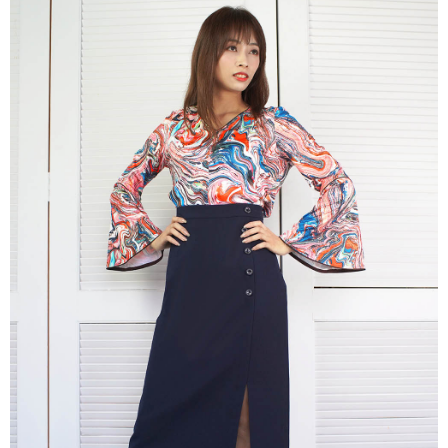
※ 交易是否成功請以「AFTEE先享後付 」之結帳頁面顯示為準，若有關於
是否繳費成功／繳費後需取消欲退款等相關疑問，請聯繫「AFTEE先享後付
客戶支援中心」
https://netprotections.freshdesk.com/support/home
【注意事項】
１．透過由恩沛科技股份有限公司提供之「AFTEE先享後付」服務完成之交
易，需依本服務之必要範圍內提供個人資料，並將交易相關給付款項請求債
權轉讓予恩沛科技股份有限公司。
２．關於個人資料處理事宜，請瀏覽以下網址：
https://aftee.tw/terms/#terms3
３．未成年的使用者請事先徵得法定代理人或監護人之同意方可使用
「AFTEE先享後付」，若未經同意申辦者引起之損失，本公司不負相關責
任。
４．使用「AFTEE先享後付」時，將依據個別帳號之用戶狀況，依本公司即
時審查核予不同之上限額度；若仍有額度不足之情形，本公司將視審查結果
請求用戶進行身份認證。
５．嚴禁一人註冊多個帳號或使用他人資訊註冊。若發現惡意使用之情形，
恩沛科技股份有限公司將有權停止該用戶之使用額度並採取法律行動。