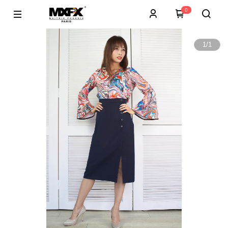
0
1
/
1