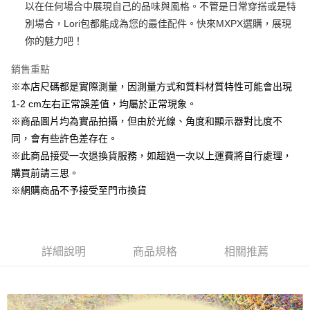
以在任何場合中展現自己的品味與風格。不管是日常穿搭或是特
悠遊付
別場合，Lori包都能成為您的最佳配件。快來MXPX選購，展現
你的魅力吧！
AFTEE先享後付
相關說明
銷售重點
【關於「AFTEE先享後付」】
※本店尺碼都是實際測量，因測量方式和質料材質特性可能會出現
ATM付款
AFTEE先享後付是「在收到商品之後才付款」的支付方式。 讓您購物簡單
便利好安心！
1-2 cm左右正常誤差值，均屬於正常現象。
１．簡單：不需註冊會員、不需綁卡、不需儲值。
※商品圖片均為實品拍攝，但由於光線、角度和顯示器對比度不
運送方式
２．便利：只要手機號碼，簡訊認證，即可結帳。
同，會有些許色差存在。
３．安心：先確認商品／服務後，再付款。
全家取貨付款
※此商品接受一次退換貨服務，如超過一次以上運費將自行處理，
每筆NT$60，滿NT$1,500(含以上)免運費
【「AFTEE先享後付」結帳流程】
購買前請三思。
１．於結帳方式選擇「AFTEE先享後付」後，將跳轉至「AFTEE先享後付」
7-11取貨付款
※網購商品不予接受至門市換貨
結帳頁面，進行簡訊認證並確認金額後，即可完成結帳。
２．訂單成立數日內，您將收到繳費通知簡訊。
每筆NT$60，滿NT$1,500(含以上)免運費
３．收到繳費通知簡訊後14天內，點擊此簡訊中的連結，可透過四大超商／
ATM／網路銀行／等多元方式進行付款，方視為交易完成。
宅配
※ 請注意：結帳手續完成當下不需立刻繳費，但若您需要取消訂單，請聯絡
詳細說明
商品規格
相關推薦
每筆NT$100，滿NT$1,500(含以上)免運費
購買商品的店家。未經商家同意取消之訂單仍視為有效，需透過AFTEE先享
後付繳納相關費用。
※ 交易是否成功請以「AFTEE先享後付 」之結帳頁面顯示為準，若有關於
是否繳費成功／繳費後需取消欲退款等相關疑問，請聯繫「AFTEE先享後付
客戶支援中心」
https://netprotections.freshdesk.com/support/home