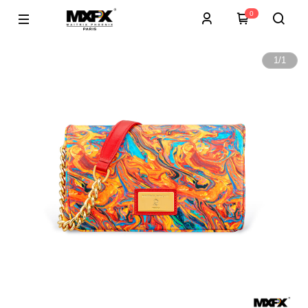
0
1
/
1