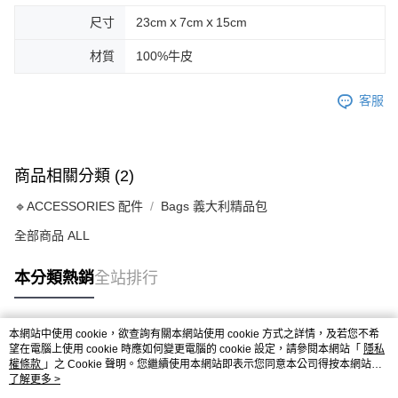
尺寸
23cmｘ7cmｘ15cm
材質
100%牛皮
客服
商品相關分類 (2)
🔹ACCESSORIES 配件
Bags 義大利精品包
全部商品 ALL
本分類熱銷
全站排行
本網站中使用 cookie，欲查詢有關本網站使用 cookie 方式之詳情，及若您不希
熱門標籤
望在電腦上使用 cookie 時應如何變更電腦的 cookie 設定，請參閱本網站「
隱私
權條款
」之 Cookie 聲明。您繼續使用本網站即表示您同意本公司得按本網站使
用條款之 Cookie 聲明使用 cookie。
了解更多 >