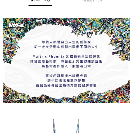
※ 交易是否成功請以「AFTEE先享後付 」之結帳頁面顯示為準，若有關於
是否繳費成功／繳費後需取消欲退款等相關疑問，請聯繫「AFTEE先享後付
客戶支援中心」
https://netprotections.freshdesk.com/support/home
【注意事項】
１．透過由恩沛科技股份有限公司提供之「AFTEE先享後付」服務完成之交
易，需依本服務之必要範圍內提供個人資料，並將交易相關給付款項請求債
權轉讓予恩沛科技股份有限公司。
２．關於個人資料處理事宜，請瀏覽以下網址：
https://aftee.tw/terms/#terms3
３．未成年的使用者請事先徵得法定代理人或監護人之同意方可使用
「AFTEE先享後付」，若未經同意申辦者引起之損失，本公司不負相關責
任。
４．使用「AFTEE先享後付」時，將依據個別帳號之用戶狀況，依本公司即
時審查核予不同之上限額度；若仍有額度不足之情形，本公司將視審查結果
請求用戶進行身份認證。
５．嚴禁一人註冊多個帳號或使用他人資訊註冊。若發現惡意使用之情形，
恩沛科技股份有限公司將有權停止該用戶之使用額度並採取法律行動。