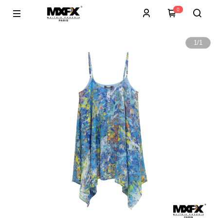
0
1
/
1