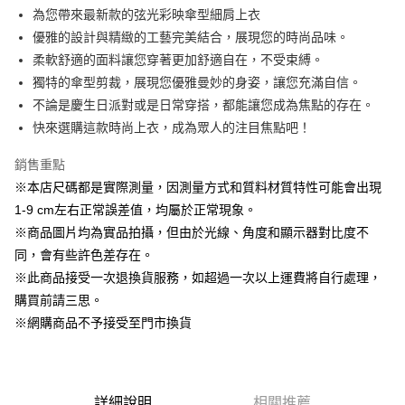
Apple Pay
為您帶來最新款的弦光彩映傘型細肩上衣
優雅的設計與精緻的工藝完美結合，展現您的時尚品味。
街口支付
柔軟舒適的面料讓您穿著更加舒適自在，不受束縛。
悠遊付
獨特的傘型剪裁，展現您優雅曼妙的身姿，讓您充滿自信。
不論是慶生日派對或是日常穿搭，都能讓您成為焦點的存在。
AFTEE先享後付
快來選購這款時尚上衣，成為眾人的注目焦點吧！
相關說明
【關於「AFTEE先享後付」】
銷售重點
ATM付款
AFTEE先享後付是「在收到商品之後才付款」的支付方式。 讓您購物簡單
便利好安心！
※本店尺碼都是實際測量，因測量方式和質料材質特性可能會出現
１．簡單：不需註冊會員、不需綁卡、不需儲值。
1-9 cm左右正常誤差值，均屬於正常現象。
運送方式
２．便利：只要手機號碼，簡訊認證，即可結帳。
※商品圖片均為實品拍攝，但由於光線、角度和顯示器對比度不
３．安心：先確認商品／服務後，再付款。
全家取貨付款
同，會有些許色差存在。
每筆NT$60，滿NT$1,500(含以上)免運費
【「AFTEE先享後付」結帳流程】
※此商品接受一次退換貨服務，如超過一次以上運費將自行處理，
１．於結帳方式選擇「AFTEE先享後付」後，將跳轉至「AFTEE先享後付」
7-11取貨付款
購買前請三思。
結帳頁面，進行簡訊認證並確認金額後，即可完成結帳。
２．訂單成立數日內，您將收到繳費通知簡訊。
每筆NT$60，滿NT$1,500(含以上)免運費
※網購商品不予接受至門市換貨
３．收到繳費通知簡訊後14天內，點擊此簡訊中的連結，可透過四大超商／
ATM／網路銀行／等多元方式進行付款，方視為交易完成。
宅配
※ 請注意：結帳手續完成當下不需立刻繳費，但若您需要取消訂單，請聯絡
每筆NT$100，滿NT$1,500(含以上)免運費
購買商品的店家。未經商家同意取消之訂單仍視為有效，需透過AFTEE先享
後付繳納相關費用。
詳細說明
相關推薦