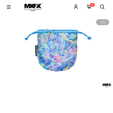
0
1
/
1