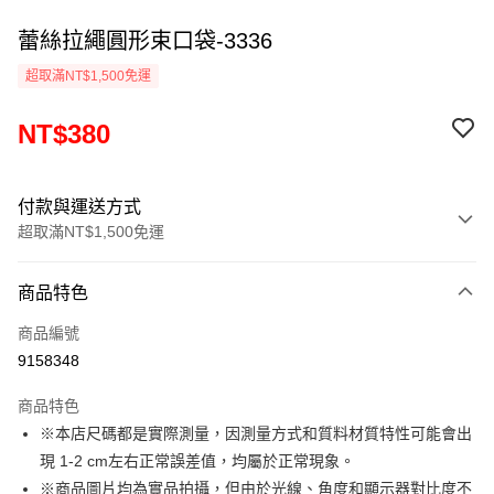
蕾絲拉繩圓形束口袋-3336
超取滿NT$1,500免運
NT$380
付款與運送方式
超取滿NT$1,500免運
付款方式
商品特色
信用卡一次付款
商品編號
超商取貨付款
9158348
LINE Pay
商品特色
Apple Pay
※本店尺碼都是實際測量，因測量方式和質料材質特性可能會出
現 1-2 cm左右正常誤差值，均屬於正常現象。
街口支付
※商品圖片均為實品拍攝，但由於光線、角度和顯示器對比度不