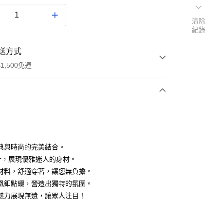
清除
紀錄
送方式
1,500免運
次付款
付款
典與時尚的完美結合。
計，展現優雅迷人的身材。
材料，舒適穿著，讓您無負擔。
凰釦點綴，營造出獨特的氛圍。
魅力展現無遺，讓眾人注目！
享後付