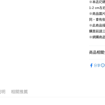
※本店尺
相關說明
1-2 c
【關於「A
ATM付款
※商品圖
AFTEE
便利好安
同，會有
１．簡單
※此商品
２．便利
運送方式
３．安心
購買前請
全家取貨
※網購商
【「AFT
每筆NT$6
１．於結帳
付」結帳
7-11取貨
２．訂單
商品相關分
３．收到繳
每筆NT$6
／ATM／
全部商品 A
※ 請注意
分享
宅配
絡購買商品
🔸女性服飾 
先享後付
每筆NT$1
※ 交易是
是否繳費成
付客戶支
說明
相關推薦
【注意事
１．透過由
交易，需