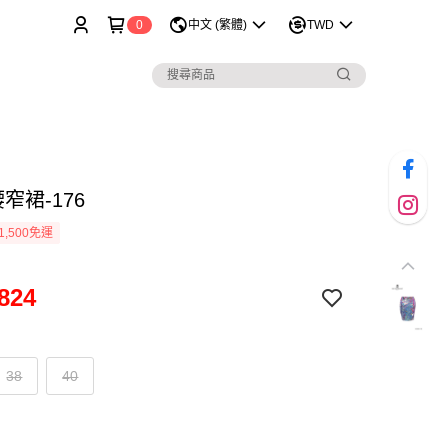
0
中文 (繁體)
TWD
窄裙-176
1,500免運
824
38
40