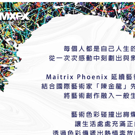
求債權轉
２．關於
https://aft
３．未成
「AFTE
任。
４．使用「
即時審查
結果請求
５．嚴禁
形，恩沛
動。