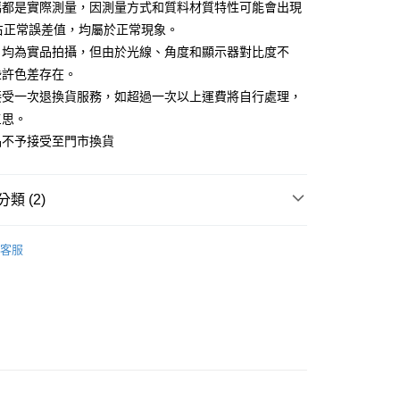
碼都是實際測量，因測量方式和質料材質特性可能會出現
m左右正常誤差值，均屬於正常現象。
FTEE先享後付」】
片均為實品拍攝，但由於光線、角度和顯示器對比度不
先享後付是「在收到商品之後才付款」的支付方式。 讓您購物簡單
心！
些許色差存在。
：不需註冊會員、不需綁卡、不需儲值。
接受一次退換貨服務，如超過一次以上運費將自行處理，
：只要手機號碼，簡訊認證，即可結帳。
：先確認商品／服務後，再付款。
三思。
付款
品不予接受至門市換貨
EE先享後付」結帳流程】
0，滿NT$1,500(含以上)免運費
方式選擇「AFTEE先享後付」後，將跳轉至「AFTEE先享後
頁面，進行簡訊認證並確認金額後，即可完成結帳。
付款
成立數日內，您將收到繳費通知簡訊。
類 (2)
費通知簡訊後14天內，點擊此簡訊中的連結，可透過四大超商
0，滿NT$1,500(含以上)免運費
網路銀行／等多元方式進行付款，方視為交易完成。
LL
：結帳手續完成當下不需立刻繳費，但若您需要取消訂單，請聯
客服
的店家。未經商家同意取消之訂單仍視為有效，需透過AFTEE
Clothes
◆下著 Bottom
繳納相關費用。
00，滿NT$1,500(含以上)免運費
否成功請以「AFTEE先享後付 」之結帳頁面顯示為準，若有關於
功／繳費後需取消欲退款等相關疑問，請聯繫「AFTEE先享後
援中心」
https://netprotections.freshdesk.com/support/home
項】
恩沛科技股份有限公司提供之「AFTEE先享後付」服務完成之
依本服務之必要範圍內提供個人資料，並將交易相關給付款項請