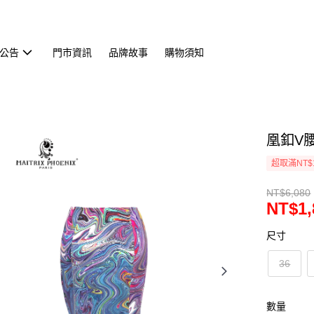
公告
門市資訊
品牌故事
購物須知
凰釦V腰
超取滿NT$
NT$6,080
NT$1,
尺寸
36
數量