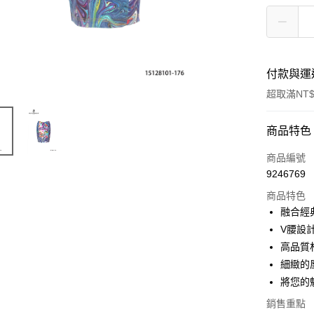
付款與運
超取滿NT$
付款方式
商品特色
信用卡一
商品編號
9246769
超商取貨
商品特色
LINE Pay
融合經
V腰設
Apple Pay
高品質
街口支付
細緻的
將您的
悠遊付
銷售重點
AFTEE先