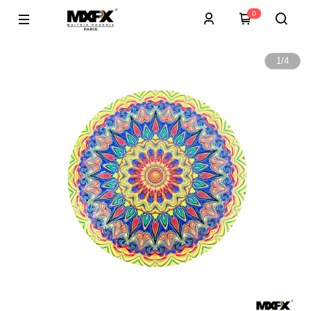
0
1
/
4