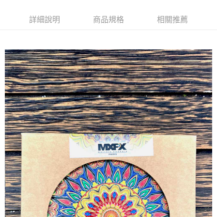
【注意事項】
詳細說明
商品規格
相關推薦
１．透過由恩沛科技股份有限公司提供之「AFTEE先享後付」服務完成之交
易，需依本服務之必要範圍內提供個人資料，並將交易相關給付款項請求債
權轉讓予恩沛科技股份有限公司。
２．關於個人資料處理事宜，請瀏覽以下網址：
https://aftee.tw/terms/#terms3
３．未成年的使用者請事先徵得法定代理人或監護人之同意方可使用
「AFTEE先享後付」，若未經同意申辦者引起之損失，本公司不負相關責
任。
４．使用「AFTEE先享後付」時，將依據個別帳號之用戶狀況，依本公司即
時審查核予不同之上限額度；若仍有額度不足之情形，本公司將視審查結果
請求用戶進行身份認證。
５．嚴禁一人註冊多個帳號或使用他人資訊註冊。若發現惡意使用之情形，
恩沛科技股份有限公司將有權停止該用戶之使用額度並採取法律行動。