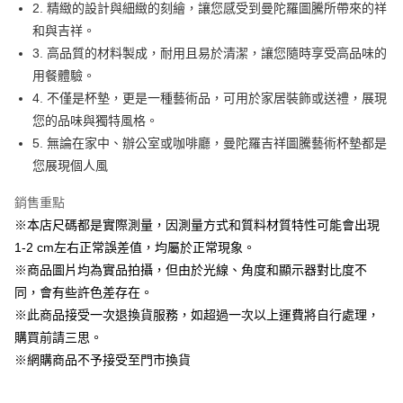
2. 精緻的設計與細緻的刻繪，讓您感受到曼陀羅圖騰所帶來的祥
悠遊付
和與吉祥。
3. 高品質的材料製成，耐用且易於清潔，讓您隨時享受高品味的
AFTEE先享後付
用餐體驗。
相關說明
4. 不僅是杯墊，更是一種藝術品，可用於家居裝飾或送禮，展現
【關於「AFTEE先享後付」】
ATM付款
AFTEE先享後付是「在收到商品之後才付款」的支付方式。 讓您購物簡單
您的品味與獨特風格。
便利好安心！
5. 無論在家中、辦公室或咖啡廳，曼陀羅吉祥圖騰藝術杯墊都是
１．簡單：不需註冊會員、不需綁卡、不需儲值。
運送方式
您展現個人風
２．便利：只要手機號碼，簡訊認證，即可結帳。
３．安心：先確認商品／服務後，再付款。
全家取貨付款
銷售重點
每筆NT$60，滿NT$1,500(含以上)免運費
【「AFTEE先享後付」結帳流程】
※本店尺碼都是實際測量，因測量方式和質料材質特性可能會出現
１．於結帳方式選擇「AFTEE先享後付」後，將跳轉至「AFTEE先享後付」
7-11取貨付款
1-2 cm左右正常誤差值，均屬於正常現象。
結帳頁面，進行簡訊認證並確認金額後，即可完成結帳。
２．訂單成立數日內，您將收到繳費通知簡訊。
每筆NT$60，滿NT$1,500(含以上)免運費
※商品圖片均為實品拍攝，但由於光線、角度和顯示器對比度不
３．收到繳費通知簡訊後14天內，點擊此簡訊中的連結，可透過四大超商／
同，會有些許色差存在。
ATM／網路銀行／等多元方式進行付款，方視為交易完成。
宅配
※ 請注意：結帳手續完成當下不需立刻繳費，但若您需要取消訂單，請聯絡
※此商品接受一次退換貨服務，如超過一次以上運費將自行處理，
每筆NT$100，滿NT$1,500(含以上)免運費
購買商品的店家。未經商家同意取消之訂單仍視為有效，需透過AFTEE先享
購買前請三思。
後付繳納相關費用。
※網購商品不予接受至門市換貨
※ 交易是否成功請以「AFTEE先享後付 」之結帳頁面顯示為準，若有關於
是否繳費成功／繳費後需取消欲退款等相關疑問，請聯繫「AFTEE先享後付
客戶支援中心」
https://netprotections.freshdesk.com/support/home